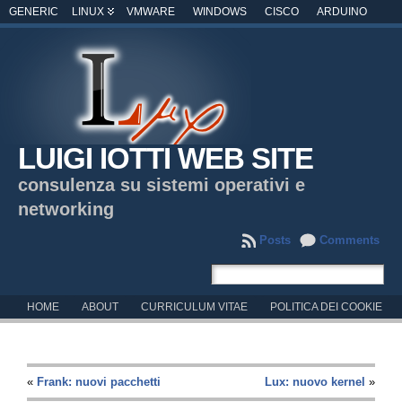
GENERIC
LINUX
VMWARE
WINDOWS
CISCO
ARDUINO
LUIGI IOTTI WEB SITE
consulenza su sistemi operativi e
networking
Posts
Comments
HOME
ABOUT
CURRICULUM VITAE
POLITICA DEI COOKIE
«
Frank: nuovi pacchetti
Lux: nuovo kernel
»