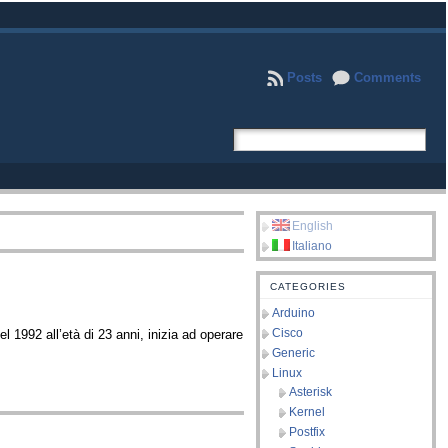
Posts
Comments
English
Italiano
CATEGORIES
Arduino
Cisco
1992 all’età di 23 anni, inizia ad operare
Generic
Linux
Asterisk
Kernel
Postfix