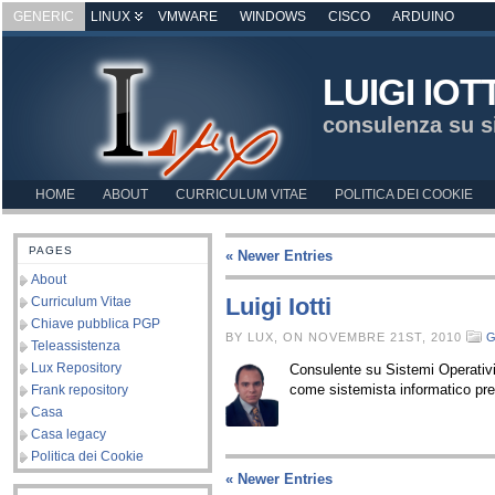
GENERIC
LINUX
VMWARE
WINDOWS
CISCO
ARDUINO
LUIGI IOT
consulenza su s
HOME
ABOUT
CURRICULUM VITAE
POLITICA DEI COOKIE
PAGES
« Newer Entries
About
Luigi Iotti
Curriculum Vitae
Chiave pubblica PGP
BY LUX, ON NOVEMBRE 21ST, 2010
Teleassistenza
Lux Repository
Consulente su Sistemi Operativi,
come sistemista informatico pre
Frank repository
Casa
Casa legacy
Politica dei Cookie
« Newer Entries