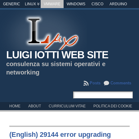
GENERIC
LINUX
VMWARE
WINDOWS
CISCO
ARDUINO
LUIGI IOTTI WEB SITE
consulenza su sistemi operativi e
networking
Posts
Comments
HOME
ABOUT
CURRICULUM VITAE
POLITICA DEI COOKIE
(English) 29144 error upgrading