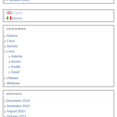
Il software libero
English
Italiano
CATEGORIES
Arduino
Cisco
Generic
Linux
Asterisk
Kernel
Postfix
Squid
VMware
Windows
ARCHIVES
December 2024
November 2024
August 2023
October 2022